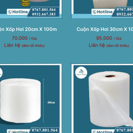
n Xốp Hơi 20cm X 100m
Cuộn Xốp Hơi 30cm X 
70.000
95.000
/ Giá
/ Giá
Liên hệ
Liên hệ
(đơn tối thiểu)
(đơn tối thiểu)