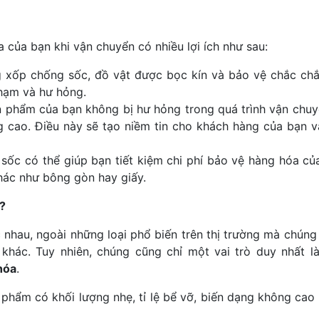
của bạn khi vận chuyển có nhiều lợi ích như sau:
ng xốp chống sốc, đồ vật được bọc kín và bảo vệ chắc chắ
chạm và hư hỏng.
n phẩm của bạn không bị hư hỏng trong quá trình vận chuy
 cao. Điều này sẽ tạo niềm tin cho khách hàng của bạn v
 sốc có thể giúp bạn tiết kiệm chi phí bảo vệ hàng hóa củ
khác như bông gòn hay giấy.
?
c nhau, ngoài những loại phổ biến trên thị trường mà chúng 
khác. Tuy nhiên, chúng cũng chỉ một vai trò duy nhất l
hóa
.
hẩm có khối lượng nhẹ, tỉ lệ bể vỡ, biến dạng không cao t