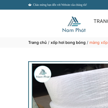
Chào mừng bạn đến với Website của chúng tôi!
TRAN
Trang chủ
/
xốp hơi bong bóng
/
màng xốp 