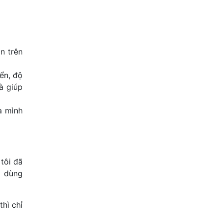
n trên
ển, độ
à giúp
a mình
tôi đã
à dùng
hì chỉ