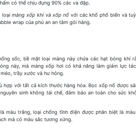
phẩm có thể chịu đựng 90% các va đập.
 loại
màng xốp khí và xốp nổ
với các khổ phổ biến và tuỳ
ubble wrap của phú an an tâm gói hàng.
ống sốc, bề mặt loại màng này chứa các hạt bóng khí rả
bóng này, mà màng xốp hơi có khả năng làm giảm lực tá
 méo, trầy xước và hư hỏng.
ù hợp với tất cả kích thước hàng hóa. Bọc xốp nổ được sả
 nguyên sinh không tái chế, đảm bảo an toàn cho sức kh
 màu trắng, loại chống tĩnh điện được phân biệt là màu
khách mà có màu sắc tương xứng.