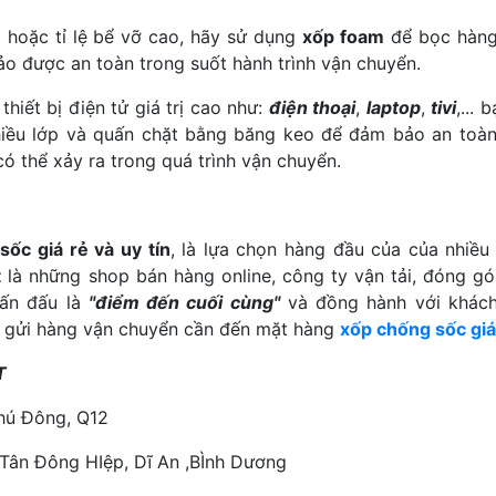
 hoặc tỉ lệ bể vỡ cao, hãy sử dụng
xốp foam
để bọc hàn
o được an toàn trong suốt hành trình vận chuyển.
hiết bị điện tử giá trị cao như:
điện thoại
,
laptop
,
tivi
,... 
hiều lớp và quấn chặt bằng băng keo để đảm bảo an toàn
có thể xảy ra trong quá trình vận chuyển.
ốc giá rẻ và uy tín
, là lựa chọn hàng đầu của của nhiều
t
là những shop bán hàng online, công ty vận tải, đóng gó
hấn đấu là
"điểm đến cuối cùng"
và đồng hành với khác
e, gửi hàng vận chuyển cần đến mặt hàng
xốp chống sốc giá
T
Phú Đông, Q12
 Tân Đông HIệp, Dĩ An ,BÌnh Dương