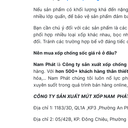
Nếu sản phẩm có khối lượng khá đến nặng
nhiều lớp quấn, để bảo vệ sản phẩm đảm bả
Bạn cần chú ý đối với các sản phẩm là các t
phối hợp nhiều loại xốp khác nhau, bọc n
đối. Tránh các trường hợp bể vỡ đáng tiếc 
Nên mua xốp chống sốc giá rẻ ở đâu?
Nam Phát
là
Công ty sản xuất xốp chống s
hàng. Với
hơn 500+ khách hàng thân thiế
hóa,... Nam Phát chúng tôi luôn nổ lực p
xuyên suốt trong quá trình bán hàng onlin
CÔNG TY SẢN XUẤT MÚT XỐP NAM PHÁ
Địa chỉ 1: 1183/3D, QL1A ,KP3 ,Phường An 
Địa chỉ 2: 05/42B, KP. Đông Chiêu, Phường