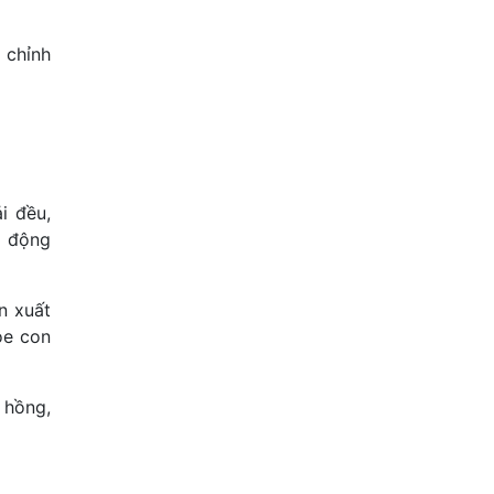
 chỉnh
i đều,
c động
n xuất
ỏe con
 hồng,