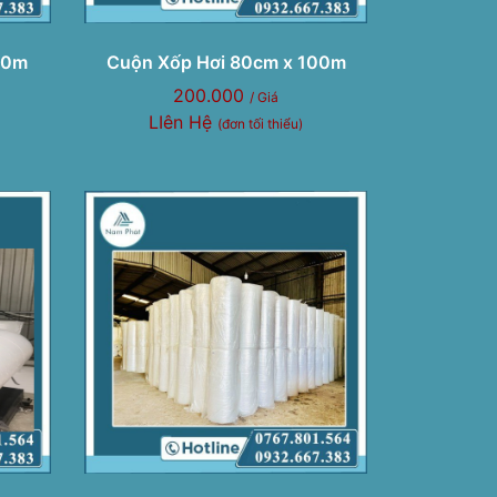
00m
Cuộn Xốp Hơi 80cm x 100m
200.000
/ Giá
LIên Hệ
(đơn tối thiểu)