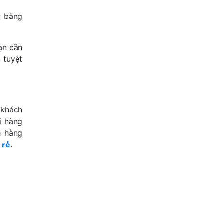
g bằng
bạn cần
 tuyệt
 khách
i hàng
h hàng
 rẻ
.