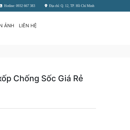
Hotline: 0932 667 383
Địa chỉ: Q. 12, TP. Hồ Chí Minh
N ẢNH
LIÊN HỆ
xốp Chống Sốc Giá Rẻ