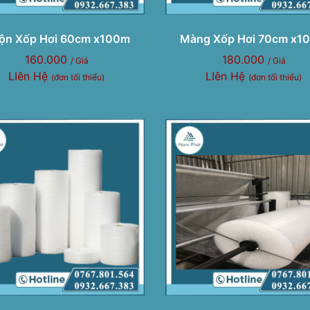
ộn Xốp Hơi 60cm x100m
Màng Xốp Hơi 70cm x1
160.000
180.000
/ Giá
/ Giá
LIên Hệ
LIên Hệ
(đơn tối thiểu)
(đơn tối thiểu)