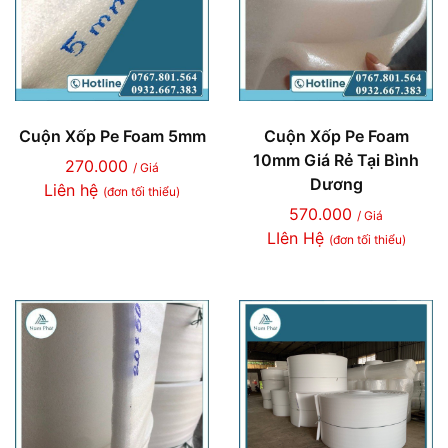
Cuộn Xốp Pe Foam 5mm
Cuộn Xốp Pe Foam
10mm Giá Rẻ Tại Bình
270.000
/ Giá
Dương
Liên hệ
(đơn tối thiểu)
570.000
/ Giá
LIên Hệ
(đơn tối thiểu)