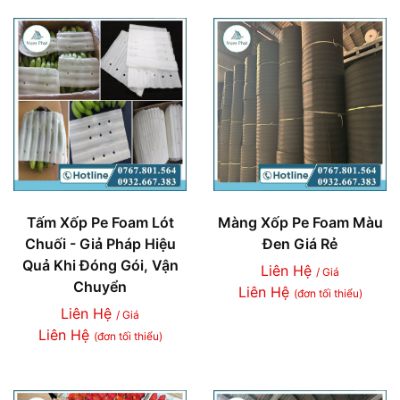
Tấm Xốp Pe Foam Lót
Màng Xốp Pe Foam Màu
Chuối - Giả Pháp Hiệu
Đen Giá Rẻ
Quả Khi Đóng Gói, Vận
Liên Hệ
/ Giá
Chuyển
Liên Hệ
(đơn tối thiểu)
Liên Hệ
/ Giá
Liên Hệ
(đơn tối thiểu)