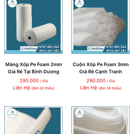
Màng Xốp Pe Foam 2mm
Cuộn Xốp Pe Foam 3mm
Giá Rẻ Tại Bình Dương
Giá Rẻ Cạnh Tranh
290.000
290.000
/ Giá
/ Giá
LIên Hệ
LIên Hệ
(đơn tối thiểu)
(đơn tối thiểu)