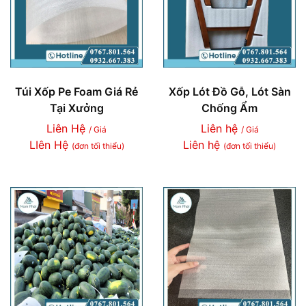
Túi Xốp Pe Foam Giá Rẻ
Xốp Lót Đồ Gỗ, Lót Sàn
Tại Xưởng
Chống Ẩm
Liên Hệ
Liên hệ
/ Giá
/ Giá
LIên Hệ
Liên hệ
(đơn tối thiểu)
(đơn tối thiểu)