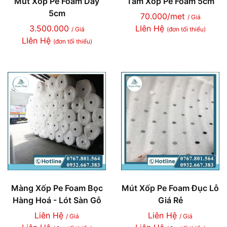
Mút Xốp Pe Foam Dày
Tấm Xốp Pe Foam 5cm
5cm
70.000/met
/ Giá
3.500.000
LIên Hệ
/ Giá
(đơn tối thiểu)
LIên Hệ
(đơn tối thiểu)
Màng Xốp Pe Foam Bọc
Mút Xốp Pe Foam Đục Lỗ
Hàng Hoá - Lót Sàn Gỗ
Giá Rẻ
Liên Hệ
Liên Hệ
/ Giá
/ Giá