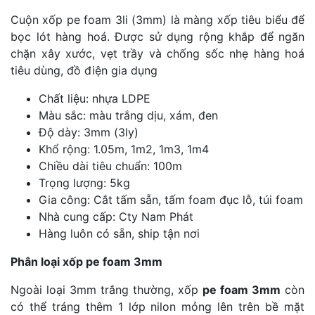
Cuộn xốp pe foam 3li (3mm) là màng xốp tiêu biểu để
bọc lót hàng hoá. Được sử dụng rộng khắp để ngăn
chặn xây xước, vẹt trầy và chống sốc nhẹ hàng hoá
tiêu dùng, đồ điện gia dụng
Chất liệu: nhựa LDPE
Màu sắc: màu trắng dịu, xám, đen
Độ dày: 3mm (3ly)
Khổ rộng: 1.05m, 1m2, 1m3, 1m4
Chiều dài tiêu chuẩn: 100m
Trọng lượng: 5kg
Gia công: Cắt tấm sẵn, tấm foam đục lỗ, túi foam
Nhà cung cấp: Cty Nam Phát
Hàng luôn có sẵn, ship tận nơi
Phân loại xốp pe foam 3mm
Ngoài loại 3mm trắng thường, xốp
pe foam 3mm
còn
có thể tráng thêm 1 lớp nilon mỏng lên trên bề mặt