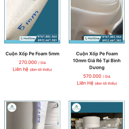
Cuộn Xốp Pe Foam 5mm
Cuộn Xốp Pe Foam
10mm Giá Rẻ Tại Bình
270.000
/ Giá
Dương
Liên hệ
(đơn tối thiểu)
570.000
/ Giá
LIên Hệ
(đơn tối thiểu)