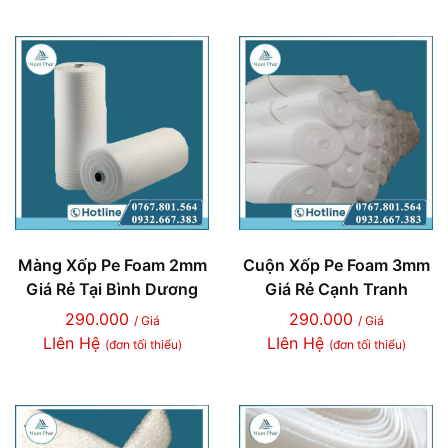
Màng Xốp Pe Foam 2mm
Cuộn Xốp Pe Foam 3mm
Giá Rẻ Tại Bình Dương
Giá Rẻ Cạnh Tranh
290.000
290.000
/ Giá
/ Giá
LIên Hệ
LIên Hệ
(đơn tối thiểu)
(đơn tối thiểu)