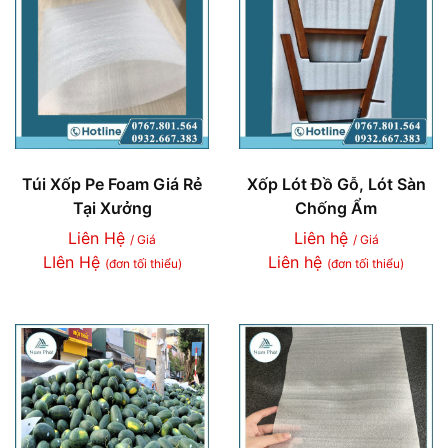
Túi Xốp Pe Foam Giá Rẻ
Xốp Lót Đồ Gỗ, Lót Sàn
Tại Xưởng
Chống Ẩm
Liên Hệ
Liên hệ
/ Giá
/ Giá
LIên Hệ
Liên hệ
(đơn tối thiểu)
(đơn tối thiểu)