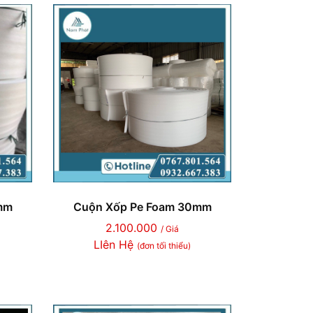
mm
Cuộn Xốp Pe Foam 30mm
2.100.000
/ Giá
LIên Hệ
(đơn tối thiểu)