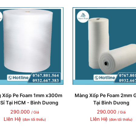
 Xốp Pe Foam 1mm x300m
Màng Xốp Pe Foam 2mm G
 Sỉ Tại HCM - Bình Dương
Tại Bình Dương
290.000
290.000
/ Giá
/ Giá
LIên Hệ
LIên Hệ
(đơn tối thiểu)
(đơn tối thiểu)