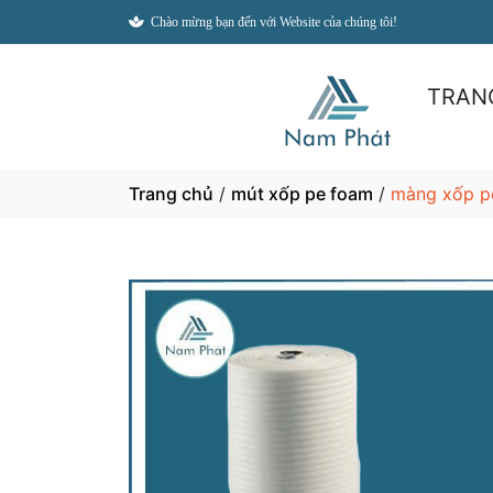
Chào mừng bạn đến với Website của chúng tôi!
TRAN
Trang chủ
/
mút xốp pe foam
/
màng xốp pe