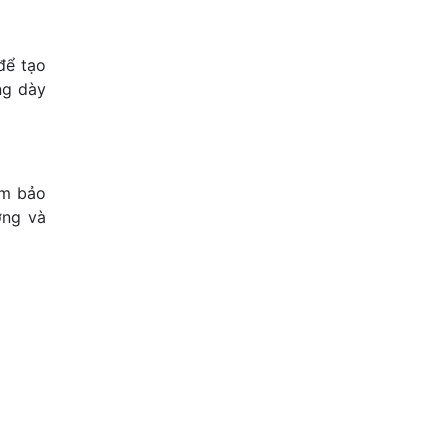
để tạo
ng dày
ằm bảo
ờng và