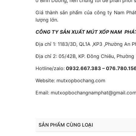
ở Bình Dương, nên chúng tôi dễ phân phối 
Giá thành sản phẩm của công ty Nam Phát 
lượng lớn.
CÔNG TY SẢN XUẤT MÚT XỐP NAM PHÁ
Địa chỉ 1: 1183/3D, QL1A ,KP3 ,Phường An 
Địa chỉ 2: 05/42B, KP. Đông Chiêu, Phường
Hotline/zalo:
0932.667.383 – 076.780.15
Website: mutxopbochang.com
Email: mutxopbochangnamphat@gmail.co
SẢN PHẨM CÙNG LOẠI