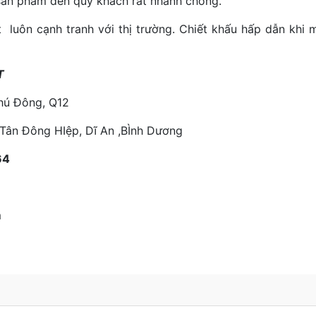
sản phẩm đến quý khách rất nhanh chóng.
luôn cạnh tranh với thị trường. Chiết khấu hấp dẫn khi 
T
Phú Đông, Q12
 Tân Đông HIệp, Dĩ An ,BÌnh Dương
64
m