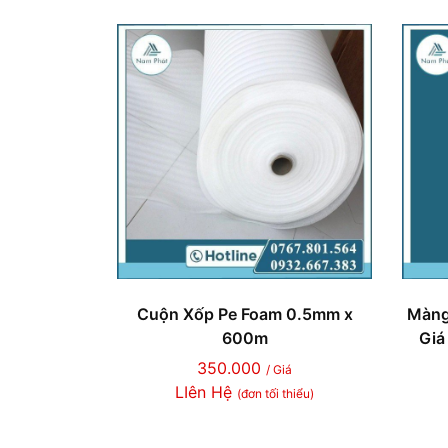
Cuộn Xốp Pe Foam 0.5mm x
Màng
600m
Giá
350.000
/ Giá
LIên Hệ
(đơn tối thiểu)