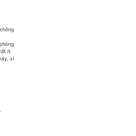
 chống
 phòng
t ít.
áy, xí
.