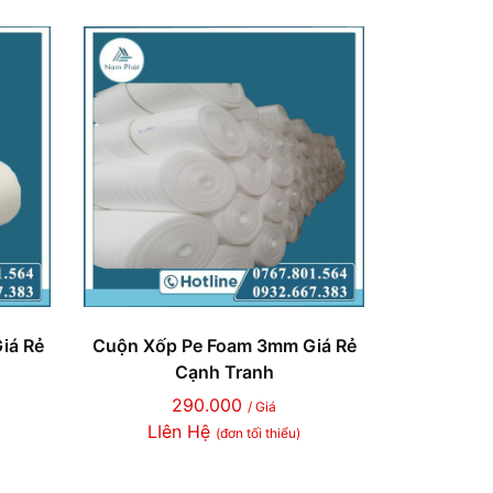
iá Rẻ
Cuộn Xốp Pe Foam 3mm Giá Rẻ
Cạnh Tranh
290.000
/ Giá
LIên Hệ
(đơn tối thiểu)