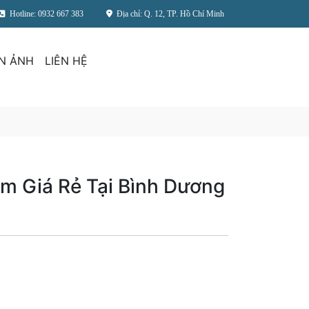
Hotline: 0932 667 383
Địa chỉ: Q. 12, TP. Hồ Chí Minh
N ẢNH
LIÊN HỆ
 Giá Rẻ Tại Bình Dương