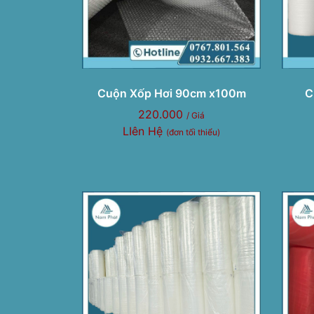
Cuộn Xốp Hơi 90cm x100m
C
220.000
/ Giá
LIên Hệ
(đơn tối thiểu)