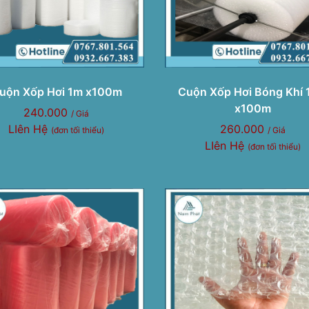
uộn Xốp Hơi 1m x100m
Cuộn Xốp Hơi Bóng Khí
x100m
240.000
/ Giá
LIên Hệ
260.000
(đơn tối thiểu)
/ Giá
LIên Hệ
(đơn tối thiểu)