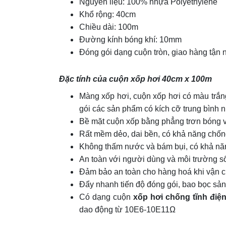
Nguyên liệu: 100% nhựa Polyethylene
Khổ rộng: 40cm
Chiều dài: 100m
Đường kính bóng khí: 10mm
Đóng gói dạng cuộn tròn, giao hàng tận 
Đặc tính của cuộn xốp hơi 40cm x 100m
Màng xốp hơi, cuộn xốp hơi có màu trắn
gói các sản phẩm có kích cỡ trung bình nh
Bề mặt cuộn xốp bằng phẳng trơn bóng vớ
Rất mềm dẻo, dai bền, có khả năng chốn
Không thấm nước và bám bụi, có khả năng
An toàn với người dùng và môi trường s
Đảm bảo an toàn cho hàng hoá khi vận ch
Đẩy nhanh tiến độ đóng gói, bao bọc sản
Có dạng cuộn
xốp hơi chống tĩnh điệ
dao động từ 10E6-10E11Ω