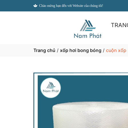
Chào mừng bạn đến với Website của chúng tôi!
TRAN
Trang chủ
/
xốp hơi bong bóng
/
cuộn xốp