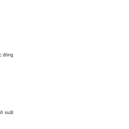
ệc đóng
rở suất