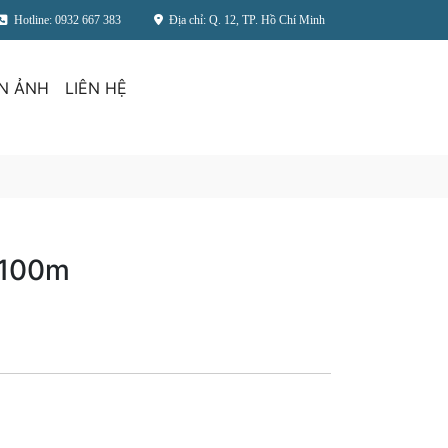
Hotline: 0932 667 383
Địa chỉ: Q. 12, TP. Hồ Chí Minh
N ẢNH
LIÊN HỆ
 100m