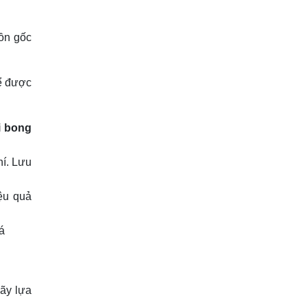
uồn gốc
để được
i bong
hí. Lưu
iệu quả
á
ãy lựa