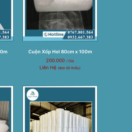
00m
Cuộn Xốp Hơi 80cm x 100m
200.000
/ Giá
LIên Hệ
(đơn tối thiểu)