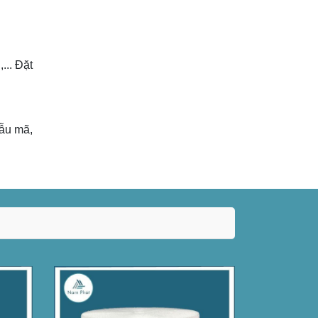
g
,... Đặt
mẫu mã,