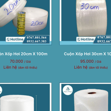
n Xốp Hơi 20cm X 100m
Cuộn Xốp Hơi 30cm X 
70.000
95.000
/ Giá
/ Giá
Liên hệ
Liên hệ
(đơn tối thiểu)
(đơn tối thiểu)