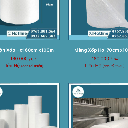
ộn Xốp Hơi 60cm x100m
Màng Xốp Hơi 70cm x1
160.000
180.000
/ Giá
/ Giá
LIên Hệ
LIên Hệ
(đơn tối thiểu)
(đơn tối thiểu)