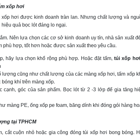
ẩm xốp hơi
m xốp hơi được kinh doanh tràn lan. Nhưng chất lượng và ng
hiệu quả bọc lót đáng lo ngại.
ắm. Nên lựa chọn các cơ sở kinh doanh uy tín, nhà sản xuất 
 phù hợp, tốt hơn hoặc được sản xuất theo yêu cầu.
p, hãy lựa chọn khổ rộng phù hợp. Hoặc đặt tấm,
túi xốp hơ
n
số lượng cũng như chất lượng của các màng xốp hơi, tấm xốp k
c bóng khí trên màng xốp.
c cạnh, góc của sản phẩm. Bọc lót từ 2 -3 lớp để gia tăng h
như màng PE, ống xốp pe foam, băng dính khi đóng gói hàng ho
 lượng tại TPHCM
 cắt cuộn nhỏ hoặc gia công đóng túi xốp hơi bong bóng. H