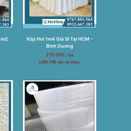
 1m2
Xốp Hơi 1m4 Giá Sỉ Tại HCM -
Bình Dương
270.000
/ Giá
Liên Hệ
(đơn tối thiểu)