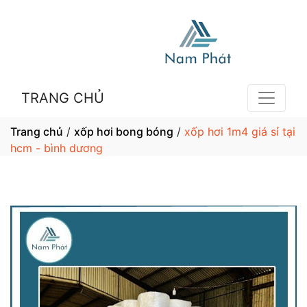
TRANG CHỦ
Trang chủ
/
xốp hơi bong bóng
/
xốp hơi 1m4 giá sỉ tại
hcm - bình dương