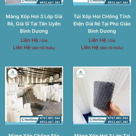
Màng Xốp Hơi 3 Lớp Giá
Túi Xốp Hơi CHống Tĩnh
Rẻ, Giá Sỉ Tại Tân Uyên
Điện Giá Rẻ Tại Phú Giáo
Bình Dương
Bình Dương
Liên Hệ
Liên Hệ
/ Giá
/ Giá
Liên Hệ
Liên Hệ
(đơn tối thiểu)
(đơn tối thiểu)
Màng Xốp Chống Sốc
Màng Xốp Hơi 3 Lớp Tại