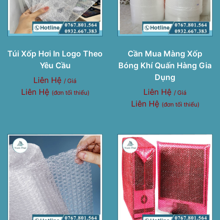
Túi Xốp Hơi In Logo Theo
Cần Mua Màng Xốp
Yêu Cầu
Bóng Khí Quấn Hàng Gia
Dụng
Liên Hệ
/ Giá
Liên Hệ
Liên Hệ
(đơn tối thiểu)
/ Giá
Liên Hệ
(đơn tối thiểu)