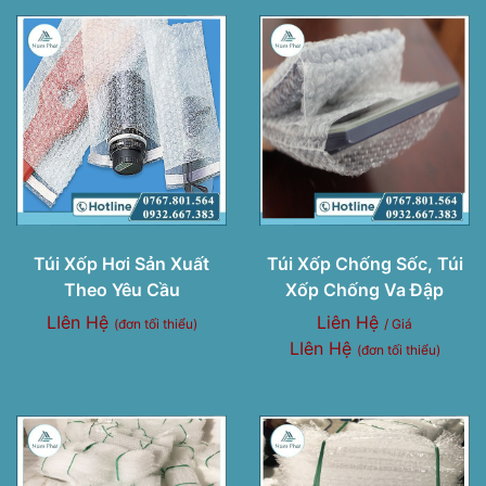
Túi Xốp Hơi Sản Xuất
Túi Xốp Chống Sốc, Túi
Theo Yêu Cầu
Xốp Chống Va Đập
LIên Hệ
Liên Hệ
(đơn tối thiểu)
/ Giá
LIên Hệ
(đơn tối thiểu)