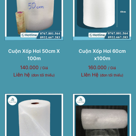
Cuộn Xốp Hơi 50cm X
Cuộn Xốp Hơi 60cm
100m
x100m
140.000
160.000
/ Giá
/ Giá
Liên hệ
LIên Hệ
(đơn tối thiểu)
(đơn tối thiểu)