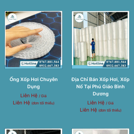
Ống Xốp Hơi Chuyên
Địa Chỉ Bán Xốp Hơi, Xốp
Dụng
Nổ Tại Phú Giáo Bình
Dương
Liên Hệ
/ Giá
Liên Hệ
Liên Hệ
(đơn tối thiểu)
/ Giá
Liên Hệ
(đơn tối thiểu)