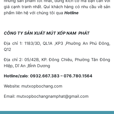
những sản phẩm tốt nhất, đúng kích cỡ mà bạn cần với
giá cạnh tranh nhất. Quí khách hàng có nhu cầu về sản
phẩm liên hệ với chúng tôi qua
Hotline
CÔNG TY SẢN XUẤT MÚT XỐP NAM PHÁT
Địa chỉ 1: 1183/3D, QL1A ,KP3 ,Phường An Phú Đông,
Q12
Địa chỉ 2: 05/42B, KP. Đông Chiêu, Phường Tân Đông
HIệp, Dĩ An ,BÌnh Dương
Hotline/zalo
:
0932.667.383 – 076.780.1564
Website: mutxopbochang.com
Email: mutxopbochangnamphat@gmail.com