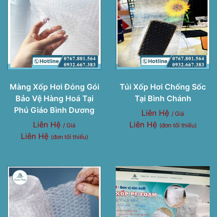
Màng Xốp Hơi Đóng Gói
Túi Xốp Hơi Chống Sốc
Bảo Vệ Hàng Hoá Tại
Tại Bình Chánh
Phú Giáo Bình Dương
Liên Hệ
/ Giá
Liên Hệ
Liên Hệ
/ Giá
(đơn tối thiểu)
Liên Hệ
(đơn tối thiểu)