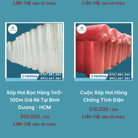
LIên Hệ
Liên Hệ
(đơn tối thiểu)
(đơn tối thiểu)
Xốp Hơi Bọc Hàng 1m5-
Cuộn Xốp Hơi Hồng
100m Giá Rẻ Tại Bình
Chống Tĩnh Điện
Dương - HCM
510.000
/ Giá
350.000
LIên Hệ
/ Giá
(đơn tối thiểu)
LIên Hệ
(đơn tối thiểu)