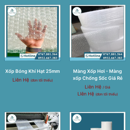
Xốp Bóng Khí Hạt 25mm
Màng Xốp Hơi - Màng
xốp Chống Sốc Giá Rẻ
Liên Hệ
(đơn tối thiểu)
Liên Hệ
/ Giá
LIên Hệ
(đơn tối thiểu)