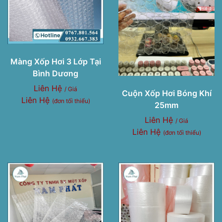
Màng Xốp Hơi 3 Lớp Tại
Bình Dương
Liên Hệ
/ Giá
Cuộn Xốp Hơi Bóng Khí
Liên Hệ
(đơn tối thiểu)
25mm
Liên Hệ
/ Giá
Liên Hệ
(đơn tối thiểu)