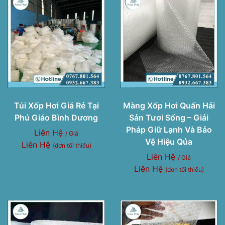
Túi Xốp Hơi Giá Rẻ Tại
Màng Xốp Hơi Quấn Hải
Phú Giáo Bình Dương
Sản Tươi Sống – Giải
Pháp Giữ Lạnh Và Bảo
Liên Hệ
/ Giá
Vệ Hiệu Qủa
Liên Hệ
(đơn tối thiểu)
Liên Hệ
/ Giá
Liên Hệ
(đơn tối thiểu)