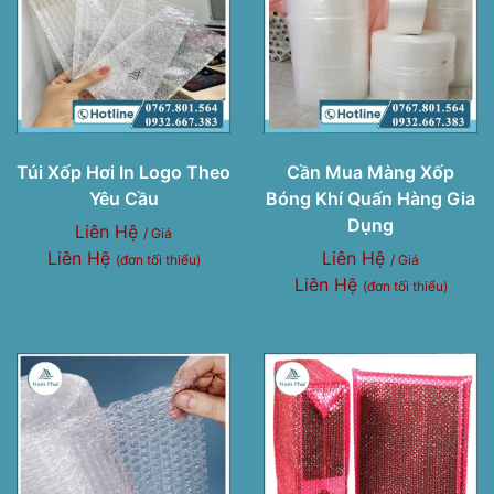
Túi Xốp Hơi In Logo Theo
Cần Mua Màng Xốp
Yêu Cầu
Bóng Khí Quấn Hàng Gia
Dụng
Liên Hệ
/ Giá
Liên Hệ
Liên Hệ
(đơn tối thiểu)
/ Giá
Liên Hệ
(đơn tối thiểu)