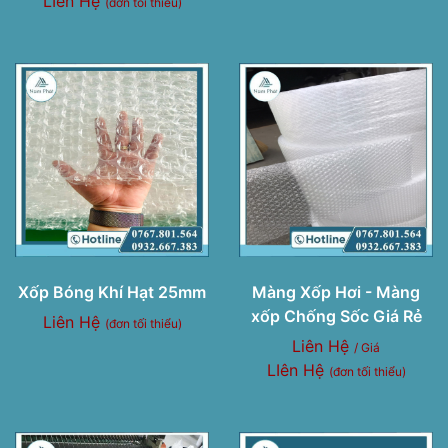
LIên Hệ
(đơn tối thiểu)
Xốp Bóng Khí Hạt 25mm
Màng Xốp Hơi - Màng
xốp Chống Sốc Giá Rẻ
Liên Hệ
(đơn tối thiểu)
Liên Hệ
/ Giá
LIên Hệ
(đơn tối thiểu)